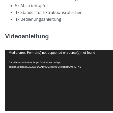
5x Abstrichtupfer
1x Ständer für Extraktionsröhrchen
1x Bedienungsanleitung
Videoanleitung
Media error: Format(s) not supported or source(s) not found
Video-
Player
Datei herunterladen: https://saluskirin.de/wp-
content/uploads/2022/01/LABNOVATION-Selbsttest.mp4?_=1