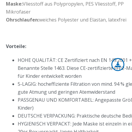
Maske:
Vliesstoff aus Polypropylen, PES Vliesstoff, PP
Mikrofaser
Ohrschlaufen:
weiches Polyester und Elastan, latexfrei
Vorteile:
HOHE QUALITÄT: CE Zertifiziert nach EN 149:2001 +
Benannte Stelle 1463. Diese CE-zertifizierte FFP2-Ma
für Kinder entwickelt worden
5-LAGIG: hocheffiziente Filtration von mind. 94 % gle
gute Atmung und geringen Atemwiderstand
PASSGENAU UND KOMFORTABEL: Angepasste Größe 
Kinder)
DEUTSCHE VERPACKUNG: Praktische deutsche Bedi
HYGIENISCH VERPACKT: Jede Maske ist einzeln in ein
20er Box verpackt, lange Haltbarkeit